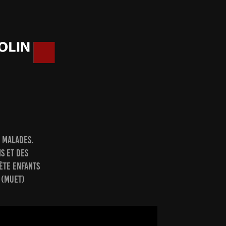
s malades.
ns et des
nète enfants
 (MUET)