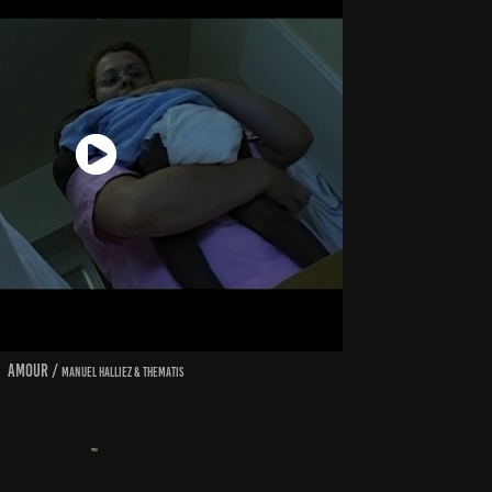
amour /
manuel Halliez & thematis