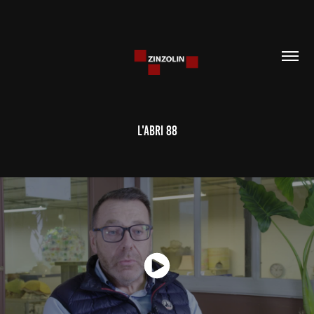
L'Abri 88